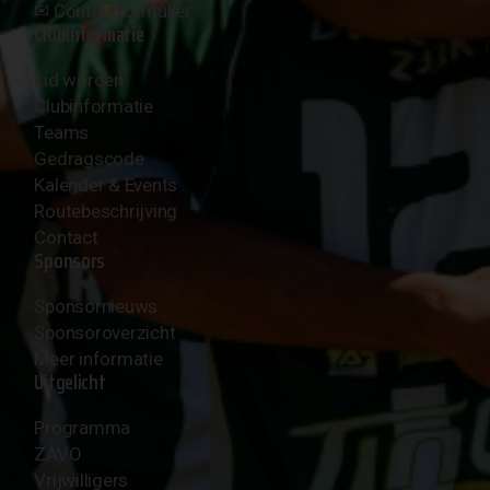
✉︎
Contactformulier
Clubinformatie
Lid worden
Clubinformatie
Teams
Gedragscode
Kalender & Events
Routebeschrijving
Contact
Sponsors
Sponsornieuws
Sponsoroverzicht
Meer informatie
Uitgelicht
Programma
ZAVO
Vrijwilligers