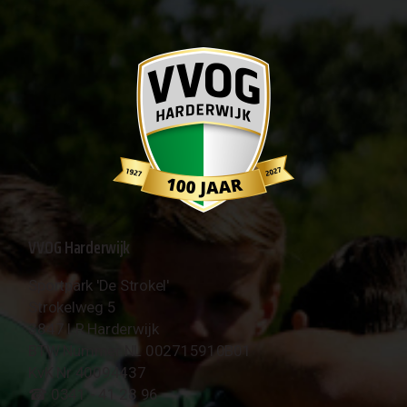
VVOG Harderwijk
Sportpark 'De Strokel'
Strokelweg 5
3847 LR Harderwijk
BTW Nummer NL 002715910B01
KvK Nr 40094437
☎︎ 0341 - 41 28 96