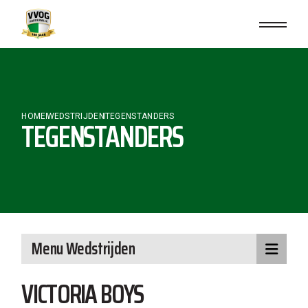
Skip
to
the
content
HOME
WEDSTRIJDEN
TEGENSTANDERS
TEGENSTANDERS
Menu Wedstrijden
VICTORIA BOYS