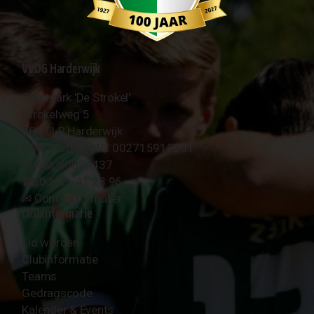
VVOG Harderwijk
Sportpark 'De Strokel'
Strokelweg 5
3847 LR Harderwijk
BTW Nummer NL 002715910B01
KvK Nr 40094437
☎︎ 0341 - 41 28 96
✉︎
Contactformulier
Clubinformatie
Lid worden
Clubinformatie
Teams
Gedragscode
Kalender & Events