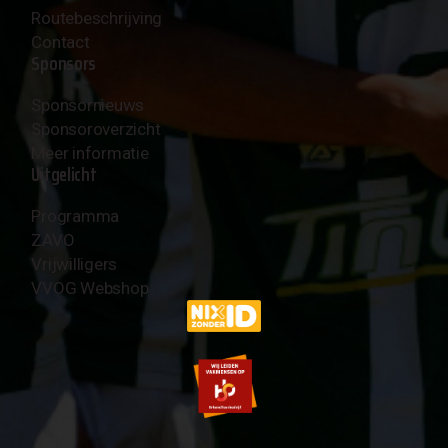
Routebeschrijving
Contact
Sponsors
Sponsornieuws
Sponsoroverzicht
Meer informatie
Uitgelicht
Programma
ZAVO
Vrijwilligers
VVOG Webshop