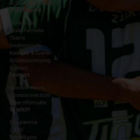
✉︎
Contactformulier
Clubinformatie
Lid worden
Clubinformatie
Teams
Gedragscode
Kalender & Events
Routebeschrijving
Contact
Sponsors
Sponsornieuws
Sponsoroverzicht
Meer informatie
Uitgelicht
Programma
ZAVO
Vrijwilligers