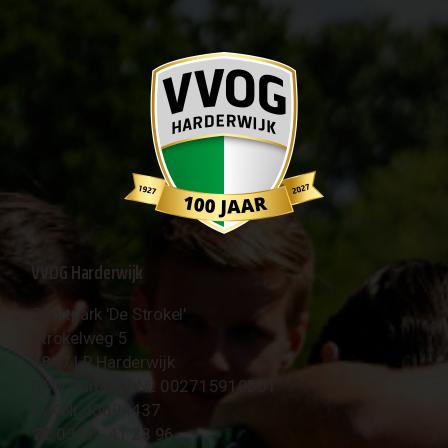
VVOG Harderwijk
Sportpark 'De Strokel'
Strokelweg 5
3847 LR Harderwijk
BTW Nummer NL 002715910B01
KvK Nr 40094437
☎︎ 0341 - 41 28 96