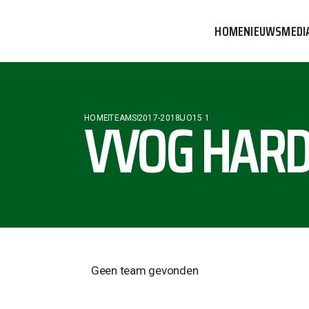
HOME
NIEUWS
MEDI
VVOG T
PERSBE
VVOG HARD
HOME
TEAMS
2017-2018
JO15 1
COMMUN
Geen team gevonden