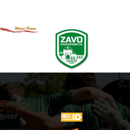
tgelicht
ogramma