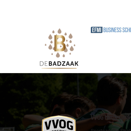
VVOG Harderwijk
Sportpark 'De Strok