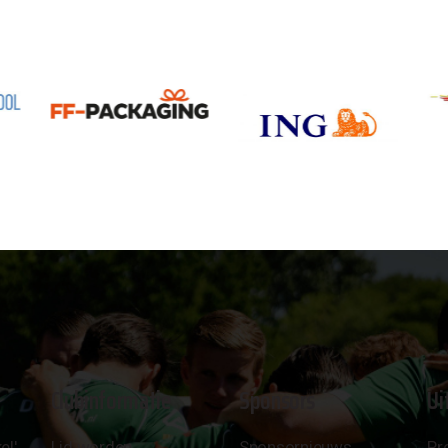
Clubinformatie
Sponsors
Ui
el'
Lid worden
Sponsornieuws
Pr