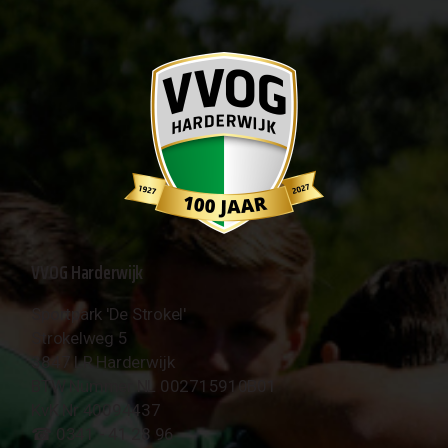
VVOG Harderwijk
Sportpark 'De Strokel'
Strokelweg 5
3847 LR Harderwijk
BTW Nummer NL 002715910B01
KvK Nr 40094437
☎︎ 0341 - 41 28 96