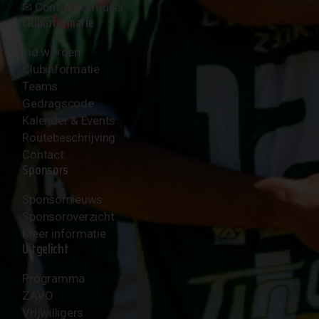
✉︎
Contactformulier
Clubinformatie
Lid worden
Clubinformatie
Teams
Gedragscode
Kalender & Events
Routebeschrijving
Contact
Sponsors
Sponsornieuws
Sponsoroverzicht
Meer informatie
Uitgelicht
Programma
ZAVO
Vrijwilligers