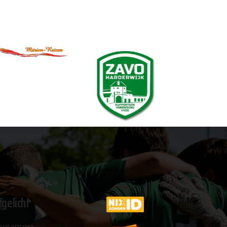
tgelicht
ogramma