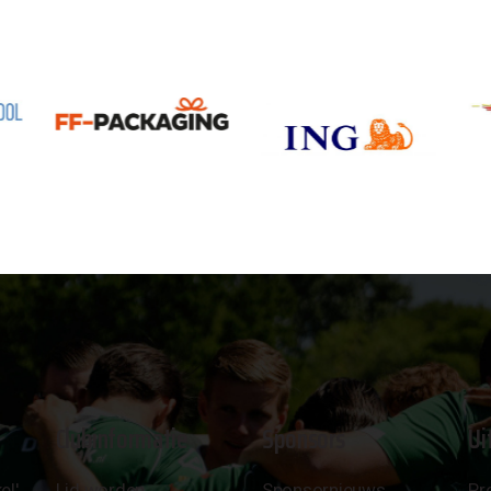
Clubinformatie
Sponsors
Ui
el'
Lid worden
Sponsornieuws
Pr