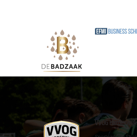
VVOG Harderwijk
Sportpark 'De Strok