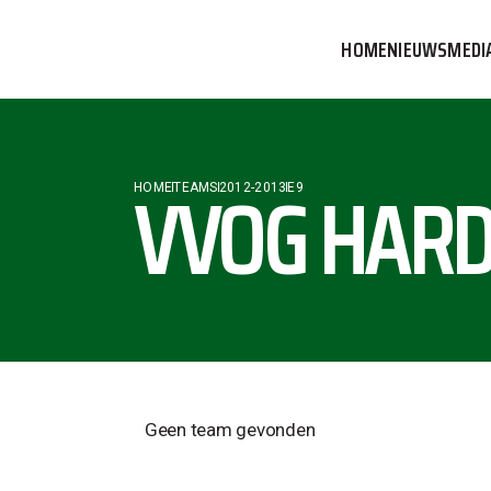
HOME
NIEUWS
MEDI
VVOG T
PERSBE
VVOG HARD
HOME
TEAMS
2012-2013
E9
COMMUN
Geen team gevonden