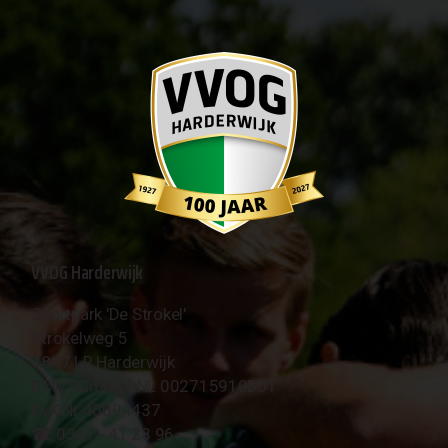
VVOG Harderwijk
Sportpark 'De Strokel'
Strokelweg 5
3847 LR Harderwijk
BTW Nummer NL 002715910B01
KvK Nr 40094437
☎︎ 0341 - 41 28 96