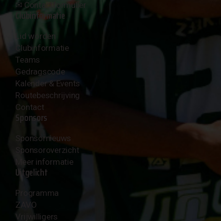
✉︎
Contactformulier
Clubinformatie
Lid worden
Clubinformatie
Teams
Gedragscode
Kalender & Events
Routebeschrijving
Contact
Sponsors
Sponsornieuws
Sponsoroverzicht
Meer informatie
Uitgelicht
Programma
ZAVO
Vrijwilligers