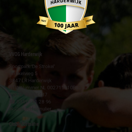
VVOG Harderwijk
Sportpark 'De Strokel'
Strokelweg 5
3847 LR Harderwijk
BTW Nummer NL 002715910B01
KvK Nr 40094437
☎︎ 0341 - 41 28 96
✉︎
Contactformulier
Clubinformatie