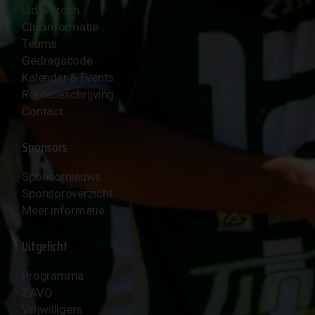
Lid worden
Clubinformatie
Teams
Gedragscode
Kalender & Events
Routebeschrijving
Contact
Sponsors
Sponsornieuws
Sponsoroverzicht
Meer informatie
Uitgelicht
Programma
ZAVO
Vrijwilligers