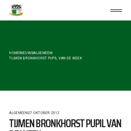
Skip
to
the
content
HOME
NIEUWS
ALGEMEEN
TIJMEN BRONKHORST PUPIL VAN DE WEEK
ALGEMEEN
27 OKTOBER 2012
TIJMEN BRONKHORST PUPIL VAN