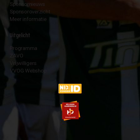
Sponsornieuws
Sponsoroverzicht
Meer informatie
Uitgelicht
Programma
ZAVO
Vrijwilligers
VVOG Webshop