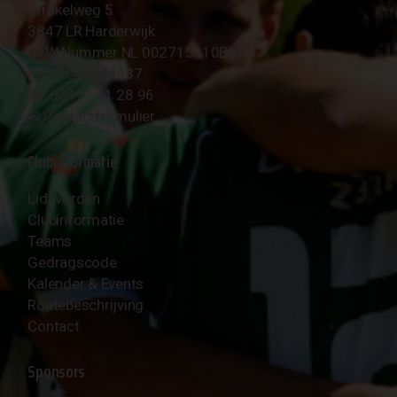
Strokelweg 5
3847 LR Harderwijk
BTW Nummer NL 002715910B01
KvK Nr 40094437
☎︎ 0341 - 41 28 96
✉︎
Contactformulier
Clubinformatie
Lid worden
Clubinformatie
Teams
Gedragscode
Kalender & Events
Routebeschrijving
Contact
Sponsors