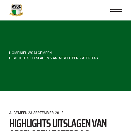
Skip
to
the
content
HOME
NIEUWS
ALGEMEEN
HIGHLIGHTS UITSLAGEN VAN AFGELOPEN ZATERDAG
ALGEMEEN
23 SEPTEMBER 2012
HIGHLIGHTS UITSLAGEN VAN