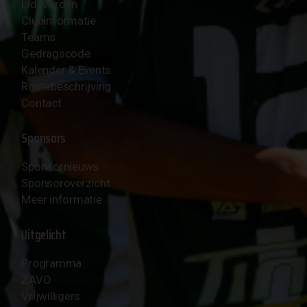
Lid worden
Clubinformatie
Teams
Gedragscode
Kalender & Events
Routebeschrijving
Contact
Sponsors
Sponsornieuws
Sponsoroverzicht
Meer informatie
Uitgelicht
Programma
ZAVO
Vrijwilligers