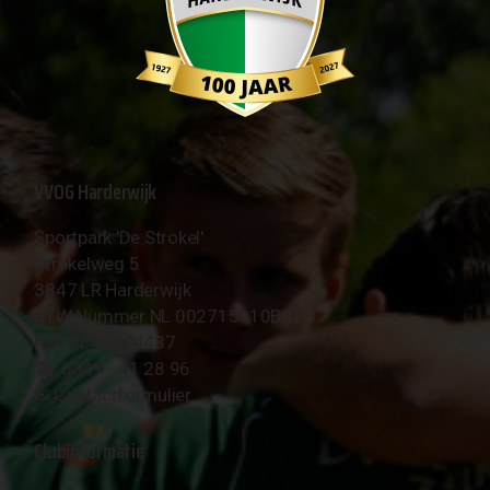
VVOG Harderwijk
Sportpark 'De Strokel'
Strokelweg 5
3847 LR Harderwijk
BTW Nummer NL 002715910B01
KvK Nr 40094437
☎︎ 0341 - 41 28 96
✉︎
Contactformulier
Clubinformatie