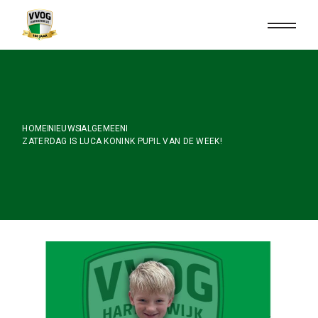
Skip
to
the
content
HOME
NIEUWS
ALGEMEEN
ZATERDAG IS LUCA KONINK PUPIL VAN DE WEEK!