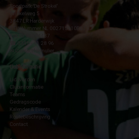
Sportpark 'De Strokel'
Strokelweg 5
3847 LR Harderwijk
BTW Nummer NL 002715910B01
KvK Nr 40094437
☎︎ 0341 - 41 28 96
✉︎
Contactformulier
Clubinformatie
Lid worden
Clubinformatie
Teams
Gedragscode
Kalender & Events
Routebeschrijving
Contact