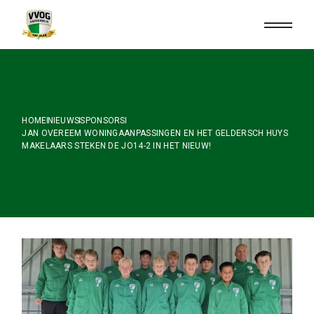
Skip
to
the
content
HOME
NIEUWS
SPONSORS
JAN OVEREEM WONINGAANPASSINGEN EN HET GELDERSCH HUYS
MAKELAARS STEKEN DE JO14-2 IN HET NIEUW!