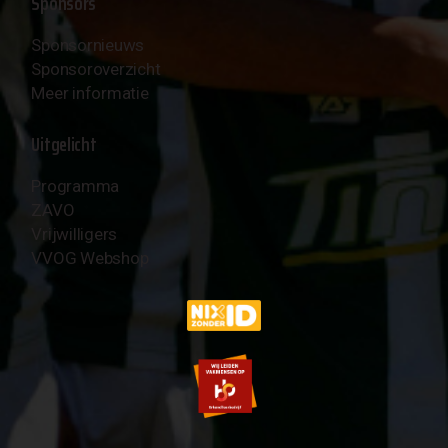
Sponsors
Sponsornieuws
Sponsoroverzicht
Meer informatie
Uitgelicht
Programma
ZAVO
Vrijwilligers
VVOG Webshop