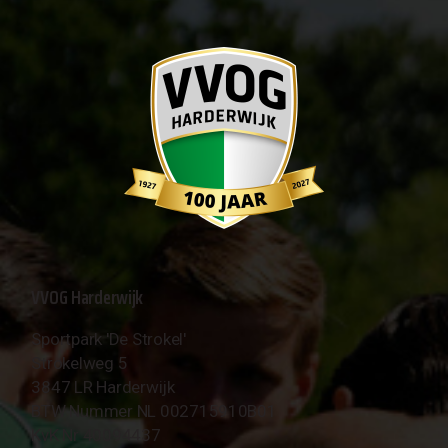
VVOG Harderwijk
Sportpark 'De Strokel'
Strokelweg 5
3847 LR Harderwijk
BTW Nummer NL 002715910B01
KvK Nr 40094437