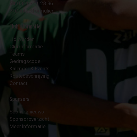
☎︎ 0341 - 41 28 96
✉︎
Contactformulier
Clubinformatie
Lid worden
Clubinformatie
Teams
Gedragscode
Kalender & Events
Routebeschrijving
Contact
Sponsors
Sponsornieuws
Sponsoroverzicht
Meer informatie