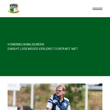
Skip
to
the
content
HOME
NIEUWS
ALGEMEEN
DWIGHT LODEWEGES VERLENGT CONTRACT NIET