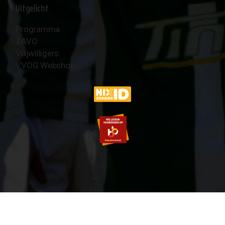
Uitgelicht
Programma
ZAVO
Vrijwilligers
VVOG Webshop