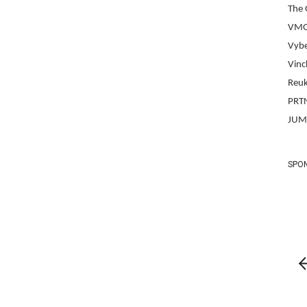
The 
VMG
Vyb
Vinc
Reuk
PRT
JUM
SPO