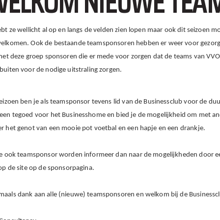
ELKOM NIEUWE TEA
ebt ze wellicht al op en langs de velden zien lopen maar ook dit seizo
elkomen. Ook de bestaande teamsponsoren hebben er weer voor gezorgd 
 met deze groep sponsoren die er mede voor zorgen dat de teams van
VVOG
buiten voor de nodige uitstraling zorgen.
seizoen ben je als teamsponsor tevens lid van de Businessclub voor de du
een tegoed voor het Businesshome en bied je de mogelijkheid om met an
r het genot van een mooie pot voetbal en een hapje en een drankje.
je ook teamsponsor worden informeer dan naar de mogelijkheden door ee
 op de site op de sponsorpagina.
aals dank aan alle (nieuwe) teamsponsoren en welkom bij de Businessc