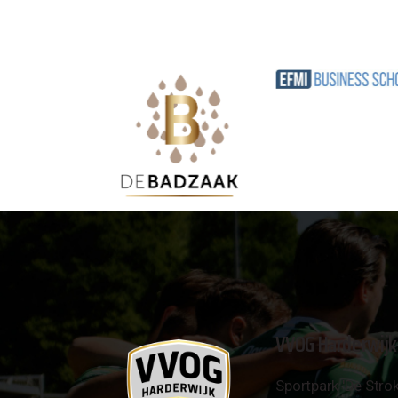
VVOG Harderwijk
Sportpark 'De Strok