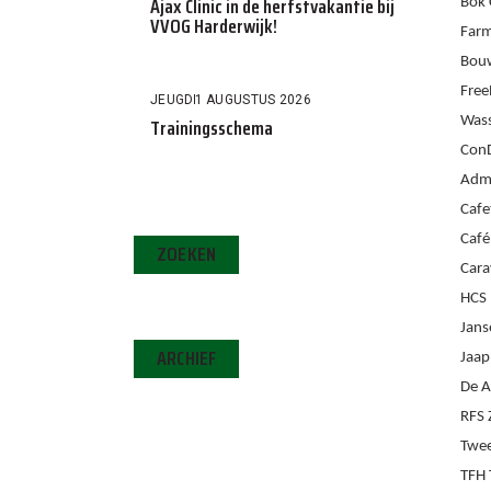
Ajax Clinic in de herfstvakantie bij
Bok 
VVOG Harderwijk!
Farm
Bouw
Fre
JEUGD
1 AUGUSTUS 2026
Trainingsschema
Wass
ConD
Admi
Cafe
Café
ZOEKEN
Cara
HCS
Jans
ARCHIEF
Jaap
De A
RFS 
Twe
TFH 