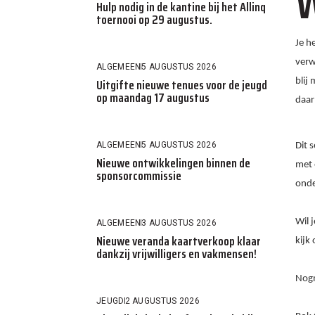
W
Hulp nodig in de kantine bij het Allinq
toernooi op 29 augustus.
Je h
verw
ALGEMEEN
5 AUGUSTUS 2026
Uitgifte nieuwe tenues voor de jeugd
blij
op maandag 17 augustus
daar
ALGEMEEN
5 AUGUSTUS 2026
Dit 
Nieuwe ontwikkelingen binnen de
met 
sponsorcommissie
onde
Wil 
ALGEMEEN
3 AUGUSTUS 2026
Nieuwe veranda kaartverkoop klaar
kijk
dankzij vrijwilligers en vakmensen!
Nogm
JEUGD
2 AUGUSTUS 2026