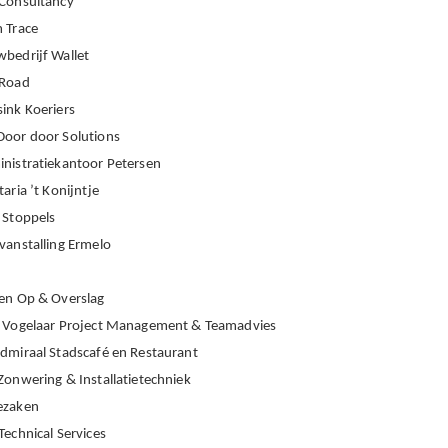
Consultancy
 Trace
bedrijf Wallet
eRoad
ink Koeriers
oor door Solutions
nistratiekantoor Petersen
taria ’t Konijntje
 Stoppels
vanstalling Ermelo
en Op & Overslag
 Vogelaar Project Management & Teamadvies
dmiraal Stadscafé en Restaurant
Zonwering & Installatietechniek
ezaken
Technical Services