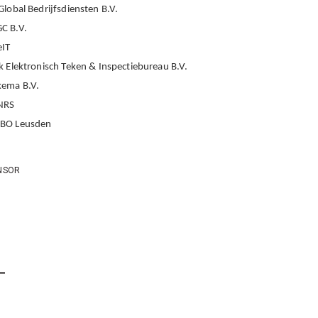
Global Bedrijfsdiensten B.V.
C B.V.
eIT
k Elektronisch Teken & Inspectiebureau B.V.
ema B.V.
NRS
BO Leusden
NSOR