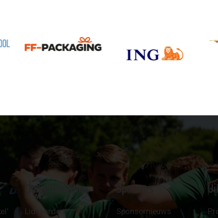
Clubinformatie
Sponsors
Ui
el'
Lid worden
Sponsornieuws
Pr