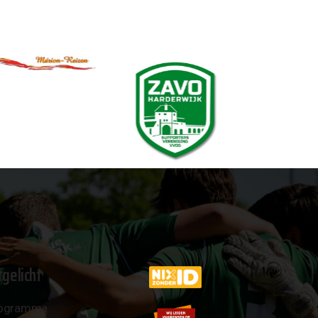
tgelicht
ogramma