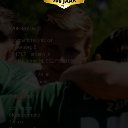
VVOG Harderwijk
Sportpark 'De Strokel'
Strokelweg 5
3847 LR Harderwijk
BTW Nummer NL 002715910B01
KvK Nr 40094437
☎︎ 0341 - 41 28 96
✉︎
Contactformulier
Clubinformatie
Lid worden
Clubinformatie
Teams