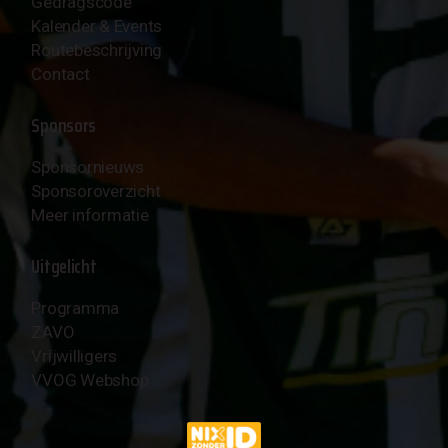
Gedragscode
Kalender & Events
Routebeschrijving
Contact
Sponsors
Sponsornieuws
Sponsoroverzicht
Meer informatie
Uitgelicht
Programma
ZAVO
Vrijwilligers
VVOG Webshop