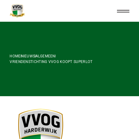
Skip
to
the
content
HOME
NIEUWS
ALGEMEEN
VRIENDENSTICHTING VVOG KOOPT SUPERLOT