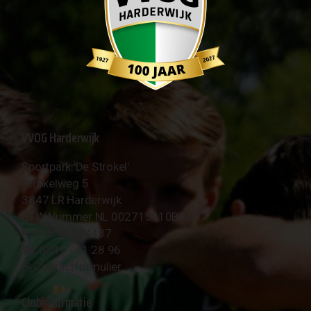
VVOG Harderwijk
Sportpark 'De Strokel'
Strokelweg 5
3847 LR Harderwijk
BTW Nummer NL 002715910B01
KvK Nr 40094437
☎︎ 0341 - 41 28 96
✉︎
Contactformulier
Clubinformatie