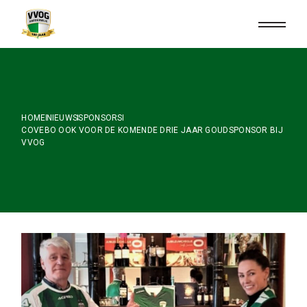
Skip
to
the
content
HOME
NIEUWS
SPONSORS
COVEBO OOK VOOR DE KOMENDE DRIE JAAR GOUDSPONSOR BIJ
VVOG