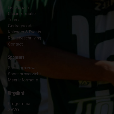
Lid worden
Clubinformatie
Teams
Gedragscode
Kalender & Events
Routebeschrijving
Contact
Sponsors
Sponsornieuws
Sponsoroverzicht
Meer informatie
Uitgelicht
Programma
ZAVO