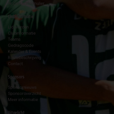
✉︎
Contactformulier
Clubinformatie
Lid worden
Clubinformatie
Teams
Gedragscode
Kalender & Events
Routebeschrijving
Contact
Sponsors
Sponsornieuws
Sponsoroverzicht
Meer informatie
Uitgelicht