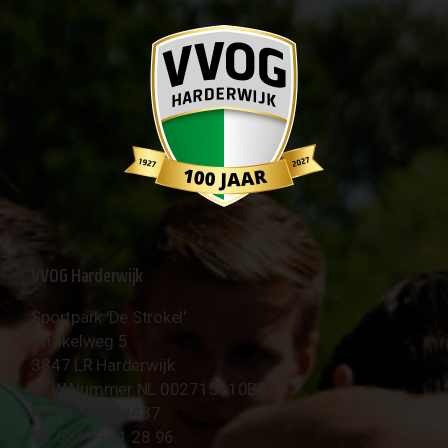
VVOG Harderwijk
Sportpark 'De Strokel'
Strokelweg 5
3847 LR Harderwijk
BTW Nummer NL 002715910B01
KvK Nr 40094437
☎︎ 0341 - 41 28 96