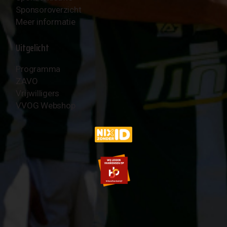
Sponsoroverzicht
Meer informatie
Uitgelicht
Programma
ZAVO
Vrijwilligers
VVOG Webshop