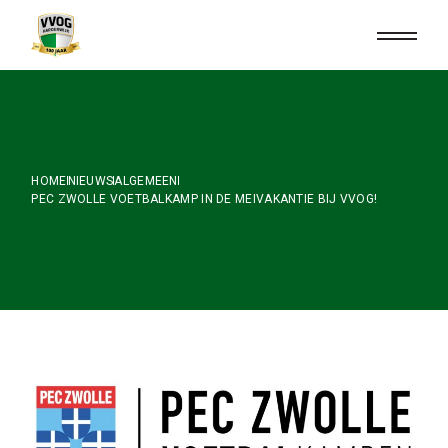
Skip
to
the
content
HOME
NIEUWS
ALGEMEEN
PEC ZWOLLE VOETBALKAMP IN DE MEIVAKANTIE BIJ VVOG!