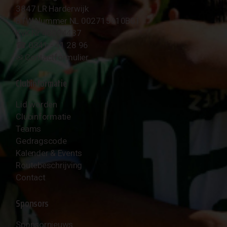
3847 LR Harderwijk
BTW Nummer NL 002715910B01
KvK Nr 40094437
☎︎ 0341 - 41 28 96
✉︎
Contactformulier
Clubinformatie
Lid worden
Clubinformatie
Teams
Gedragscode
Kalender & Events
Routebeschrijving
Contact
Sponsors
Sponsornieuws