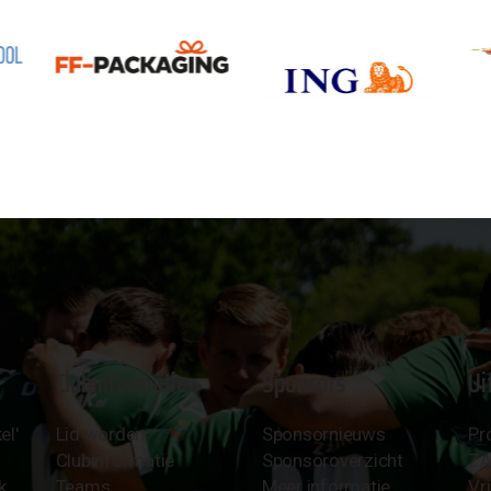
Clubinformatie
Sponsors
Ui
el'
Lid worden
Sponsornieuws
Pr
Clubinformatie
Sponsoroverzicht
Z
k
Teams
Meer informatie
Vri