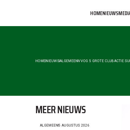
Skip
to
HOME
NIEUWS
MEDI
the
content
VVOG T
PERSBE
COMMUN
HOME
NIEUWS
ALGEMEEN
VVOG 5 GROTE CLUBACTIE S
MEER NIEUWS
ALGEMEEN
5 AUGUSTUS 2026