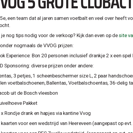
VOG 5 GROTE CLUBACT
 5e, een team dat al jaren samen voetbalt en veel over heeft 
ocht.
 je nog tips nodig voor de verkoop? Kijk dan even op de
site v
ronder nogmaals de VVOG prijzen:
ok Experience: Bon 20 personen inclusief drankje 2 x een spel 
D Sponsoring: diverse prijzen onder andere:
lentas, 3 petjes, 1 scheenbeschermer size L, 2 paar handschoene
len voetbalschoenen, Ballentas, Voetbalschoentas, 36-delig 
cob uit de Bosch vleesbon
ivelhoeve Pakket
 x Rondje drank en hapjes via kantine Vvog
 kaarten voor een wedstrijd van Heereveen (aangepast op evt