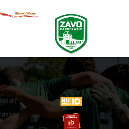
tgelicht
ogramma
AVO
jwilligers