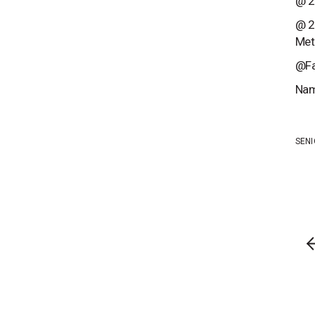
@ 2
@ 2
Met
@Fa
Nam
SEN