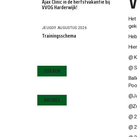
V
Ajax Clinic in de herfstvakantie bij
VVOG Harderwijk!
Het
gek
JEUGD
1 AUGUSTUS 2026
Trainingsschema
Heb
Hie
@ K
@ S
ZOEKEN
Bal
Poo
@Ja
ARCHIEF
@Zu
@ 2
@ 2