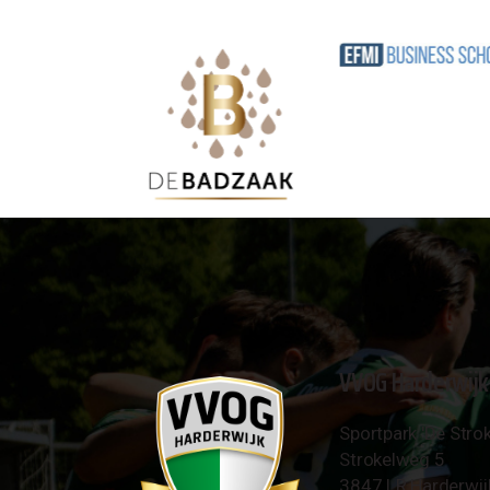
VVOG Harderwijk
Sportpark 'De Strok
Strokelweg 5
3847 LR Harderwij