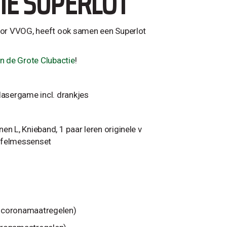
IE SUPERLOT
voor VVOG, heeft ook samen een Superlot
an de Grote Clubactie
!
lasergame incl. drankjes
n L, Knieband, 1 paar leren originele v
tafelmessenset
. coronamaatregelen)