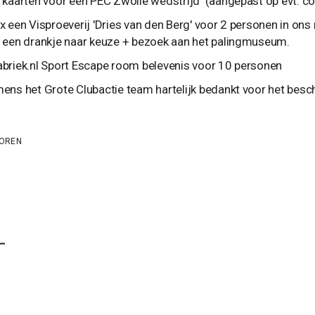
 kaarten voor een PEC Zwolle wedstrijd (aangepast op evt. 
x een Visproeverij 'Dries van den Berg' voor 2 personen in ons 
 een drankje naar keuze + bezoek aan het palingmuseum.
briek.nl Sport Escape room belevenis voor 10 personen
ens het Grote Clubactie team hartelijk bedankt voor het beschi
IOREN