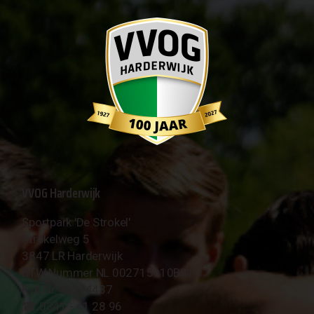
VVOG Harderwijk
Sportpark 'De Strokel'
Strokelweg 5
3847 LR Harderwijk
BTW Nummer NL 002715910B01
KvK Nr 40094437
☎︎ 0341 - 41 28 96