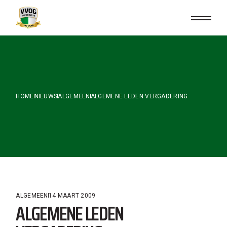
Skip
to
the
content
HOME
NIEUWS
ALGEMEEN
ALGEMENE LEDEN VERGADERING
ALGEMEEN
14 MAART 2009
ALGEMENE LEDEN