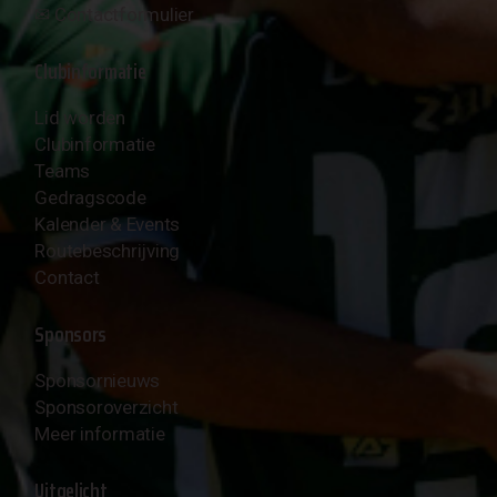
✉︎
Contactformulier
Clubinformatie
Lid worden
Clubinformatie
Teams
Gedragscode
Kalender & Events
Routebeschrijving
Contact
Sponsors
Sponsornieuws
Sponsoroverzicht
Meer informatie
Uitgelicht