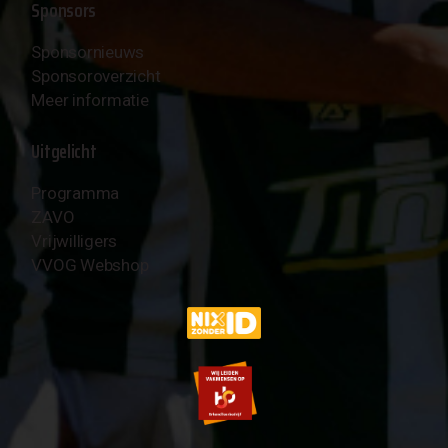
Sponsors
Sponsornieuws
Sponsoroverzicht
Meer informatie
Uitgelicht
Programma
ZAVO
Vrijwilligers
VVOG Webshop