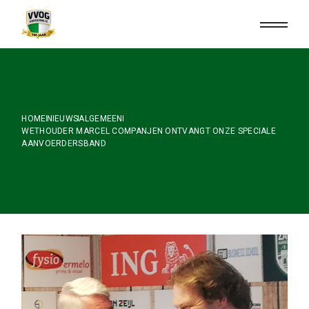
Skip
to
the
content
HOME
NIEUWS
ALGEMEEN
WETHOUDER MARCEL COMPANJEN ONTVANGT ONZE SPECIALE
AANVOERDERSBAND