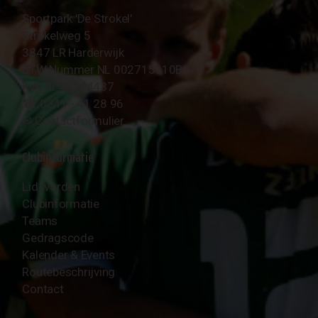
Sportpark 'De Strokel'
Strokelweg 5
3847 LR Harderwijk
BTW Nummer NL 002715910B01
KvK Nr 40094437
☎︎ 0341 - 41 28 96
✉︎
Contactformulier
Clubinformatie
Lid worden
Clubinformatie
Teams
Gedragscode
Kalender & Events
Routebeschrijving
Contact