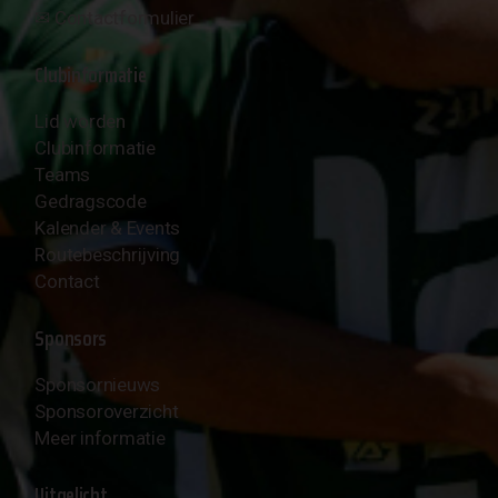
✉︎
Contactformulier
Clubinformatie
Lid worden
Clubinformatie
Teams
Gedragscode
Kalender & Events
Routebeschrijving
Contact
Sponsors
Sponsornieuws
Sponsoroverzicht
Meer informatie
Uitgelicht