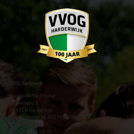
VVOG Harderwijk
Sportpark 'De Strokel'
Strokelweg 5
3847 LR Harderwijk
BTW Nummer NL 002715910B01
KvK Nr 40094437
☎︎ 0341 - 41 28 96