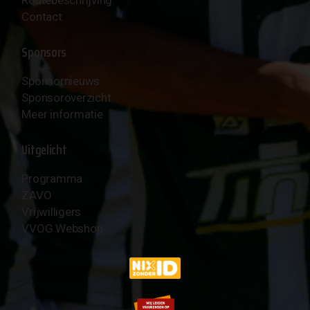
Contact
Sponsors
Sponsornieuws
Sponsoroverzicht
Meer informatie
Uitgelicht
Programma
ZAVO
Vrijwilligers
VVOG Webshop