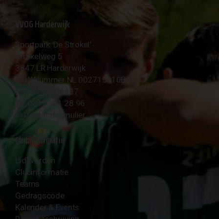
VVOG Harderwijk
Sportpark 'De Strokel'
Strokelweg 5
3847 LR Harderwijk
BTW Nummer NL 002715910B01
KvK Nr 40094437
☎︎ 0341 - 41 28 96
✉︎
Contactformulier
Clubinformatie
Lid worden
Clubinformatie
Teams
Gedragscode
Kalender & Events
Routebeschrijving