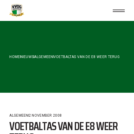
Skip
to
the
content
HOME
NIEUWS
ALGEMEEN
VOETBALTAS VAN DE E8 WEER TERUG
ALGEMEEN
2 NOVEMBER 2008
VOETBALTAS VAN DE E8 WEER