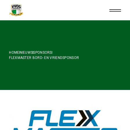
Skip
to
the
content
HOME
NIEUWS
SPONSORS
FLEXMASTER BORD- EN VRIENDSPONSOR