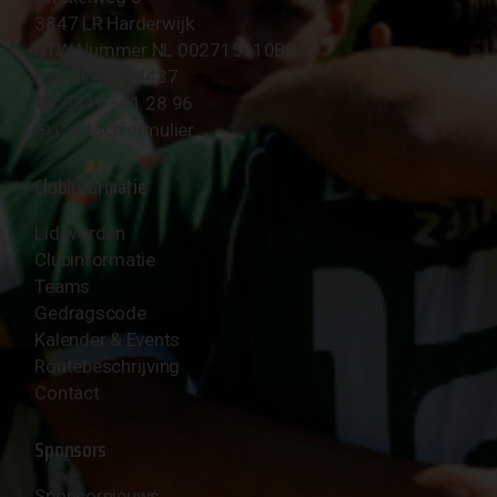
3847 LR Harderwijk
BTW Nummer NL 002715910B01
KvK Nr 40094437
☎︎ 0341 - 41 28 96
✉︎
Contactformulier
Clubinformatie
Lid worden
Clubinformatie
Teams
Gedragscode
Kalender & Events
Routebeschrijving
Contact
Sponsors
Sponsornieuws