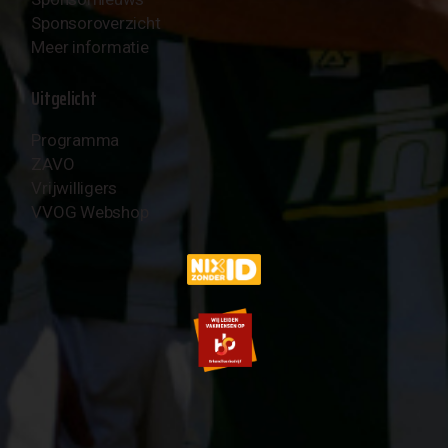
Sponsoroverzicht
Meer informatie
Uitgelicht
Programma
ZAVO
Vrijwilligers
VVOG Webshop