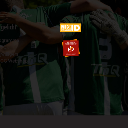
tgelicht
ogramma
AVO
jwilligers
OG Webshop