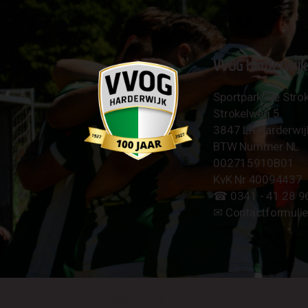
VVOG Harderwijk
Sportpark 'De Strok
Strokelweg 5
3847 LR Harderwij
BTW Nummer NL
002715910B01
KvK Nr 40094437
☎︎ 0341 - 41 28 9
✉︎
Contactformulie