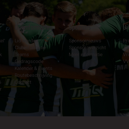
Clubinformatie
Sponsors
Ui
el'
Lid worden
Sponsornieuws
Pr
Clubinformatie
Sponsoroverzicht
Z
k
Teams
Meer informatie
Vri
Gedragscode
VV
Kalender & Events
Routebeschrijving
6
Contact
r