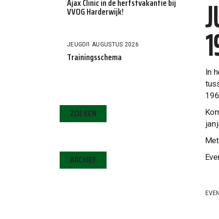
J
Ajax Clinic in de herfstvakantie bij
VVOG Harderwijk!
1
JEUGD
1 AUGUSTUS 2026
Trainingsschema
In 
tus
196
ZOEKEN
Kom
jan
Met 
Eve
ARCHIEF
EVE