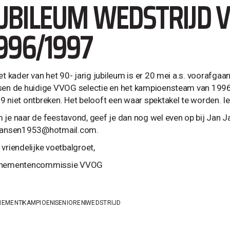
UBILEUM WEDSTRIJD V
996/1997
het kader van het 90- jarig jubileum is er 20 mei a.s. voorafga
sen de huidige VVOG selectie en het kampioensteam van 199
9 niet ontbreken. Het belooft een waar spektakel te worden. Ie
 je naar de feestavond, geef je dan nog wel even op bij Jan
jansen1953@hotmail.com
.
vriendelijke voetbalgroet,
nementencommissie VVOG
NEMENT
KAMPIOEN
SENIOREN
WEDSTRIJD