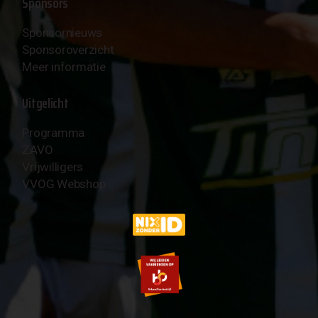
Sponsors
Sponsornieuws
Sponsoroverzicht
Meer informatie
Uitgelicht
Programma
ZAVO
Vrijwilligers
VVOG Webshop