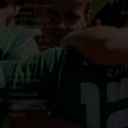
Sportpark 'De Strokel'
Strokelweg 5
3847 LR Harderwijk
BTW Nummer NL 002715910B01
KvK Nr 40094437
☎︎ 0341 - 41 28 96
✉︎
Contactformulier
Clubinformatie
Lid worden
Clubinformatie
Teams
Gedragscode
Kalender & Events
Routebeschrijving
Contact