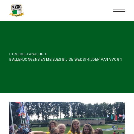
Skip
to
the
content
HOME
NIEUWS
JEUGD
BALLENJONGENS EN MEISJES BIJ DE WEDSTRIJDEN VAN VVOG 1