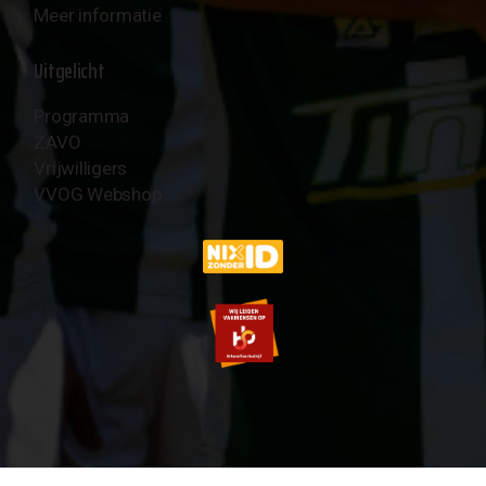
Meer informatie
Uitgelicht
Programma
ZAVO
Vrijwilligers
VVOG Webshop