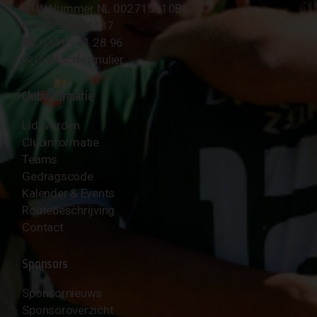
BTW Nummer NL 002715910B01
KvK Nr 40094437
☎︎ 0341 - 41 28 96
✉︎
Contactformulier
Clubinformatie
Lid worden
Clubinformatie
Teams
Gedragscode
Kalender & Events
Routebeschrijving
Contact
Sponsors
Sponsornieuws
Sponsoroverzicht