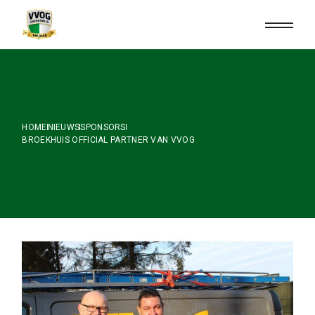
Skip
to
the
content
HOME
NIEUWS
SPONSORS
BROEKHUIS OFFICIAL PARTNER VAN VVOG