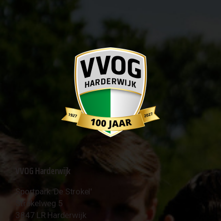
VVOG Harderwijk
Sportpark 'De Strokel'
Strokelweg 5
3847 LR Harderwijk