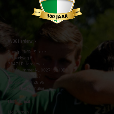
VVOG Harderwijk
Sportpark 'De Strokel'
Strokelweg 5
3847 LR Harderwijk
BTW Nummer NL 002715910B01
KvK Nr 40094437
☎︎ 0341 - 41 28 96
✉︎
Contactformulier
Clubinformatie
Lid worden