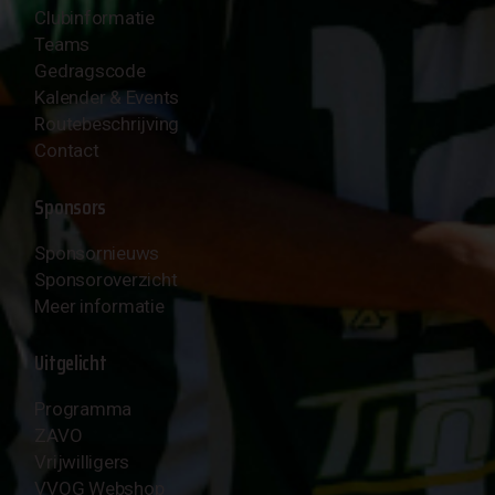
Clubinformatie
Teams
Gedragscode
Kalender & Events
Routebeschrijving
Contact
Sponsors
Sponsornieuws
Sponsoroverzicht
Meer informatie
Uitgelicht
Programma
ZAVO
Vrijwilligers
VVOG Webshop