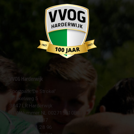
VVOG Harderwijk
Sportpark 'De Strokel'
Strokelweg 5
3847 LR Harderwijk
BTW Nummer NL 002715910B01
KvK Nr 40094437
☎︎ 0341 - 41 28 96