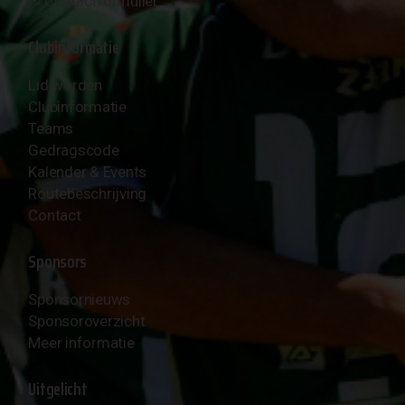
✉︎
Contactformulier
Clubinformatie
Lid worden
Clubinformatie
Teams
Gedragscode
Kalender & Events
Routebeschrijving
Contact
Sponsors
Sponsornieuws
Sponsoroverzicht
Meer informatie
Uitgelicht