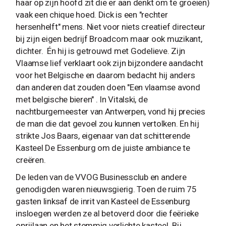
haar op zijn hoofd zit die er aan denkt om te groeien)
vaak een chique hoed. Dick is een "rechter
hersenhelft" mens. Niet voor niets creatief directeur
bij zijn eigen bedrijf Broadcom maar ook muzikant,
dichter. Én hij is getrouwd met Godelieve. Zijn
Vlaamse lief verklaart ook zijn bijzondere aandacht
voor het Belgische en daarom bedacht hij anders
dan anderen dat zouden doen "Een vlaamse avond
met belgische bieren" . In Vitalski, de
nachtburgemeester van Antwerpen, vond hij precies
de man die dat gevoel zou kunnen vertolken. En hij
strikte Jos Baars, eigenaar van dat schitterende
Kasteel De Essenburg om de juiste ambiance te
creëren.
De leden van de VVOG Businessclub en andere
genodigden waren nieuwsgierig. Toen de ruim 75
gasten linksaf de inrit van Kasteel de Essenburg
insloegen werden ze al betoverd door die feërieke
oprijlaan en het stemmig verlichte kasteel. Bij