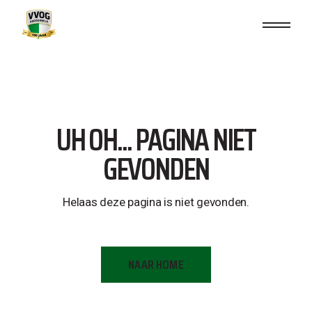
Skip
to
the
content
UH OH... PAGINA NIET
GEVONDEN
Helaas deze pagina is niet gevonden.
NAAR HOME