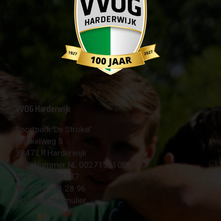
VVOG Harderwijk
Sportpark 'De Strokel'
Strokelweg 5
3847 LR Harderwijk
BTW Nummer NL 002715910B01
KvK Nr 40094437
☎︎ 0341 - 41 28 96
✉︎
Contactformulier