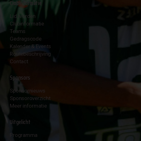
Clubinformatie
Lid worden
Clubinformatie
Teams
Gedragscode
Kalender & Events
Routebeschrijving
Contact
Sponsors
Sponsornieuws
Sponsoroverzicht
Meer informatie
Uitgelicht
Programma