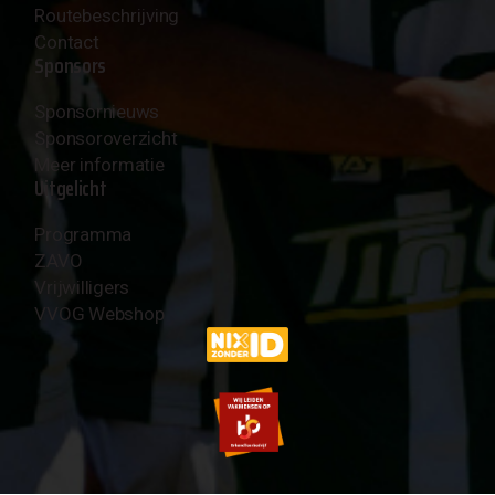
Routebeschrijving
Contact
Sponsors
Sponsornieuws
Sponsoroverzicht
Meer informatie
Uitgelicht
Programma
ZAVO
Vrijwilligers
VVOG Webshop