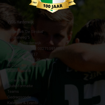
VVOG Harderwijk
Sportpark 'De Strokel'
Strokelweg 5
3847 LR Harderwijk
BTW Nummer NL 002715910B01
KvK Nr 40094437
☎︎ 0341 - 41 28 96
✉︎
Contactformulier
Clubinformatie
Lid worden
Clubinformatie
Teams
Gedragscode
Kalender & Events