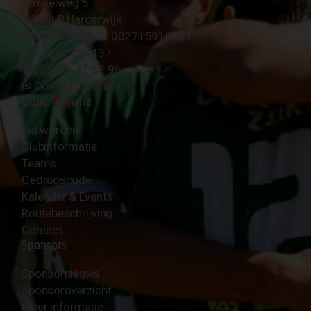
Strokelweg 5
3847 LR Harderwijk
BTW Nummer NL 002715910B01
KvK Nr 40094437
☎︎ 0341 - 41 28 96
✉︎
Contactformulier
Clubinformatie
Lid worden
Clubinformatie
Teams
Gedragscode
Kalender & Events
Routebeschrijving
Contact
Sponsors
Sponsornieuws
Sponsoroverzicht
Meer informatie