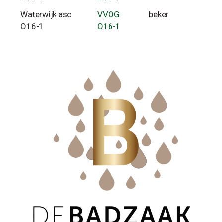
Waterwijk asc
VVOG
beker
O16-1
O16-1