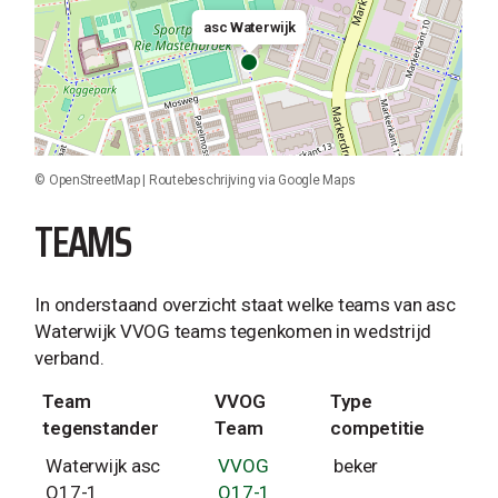
asc Waterwijk
©
OpenStreetMap
|
Routebeschrijving via Google Maps
TEAMS
In onderstaand overzicht staat welke teams van asc
Waterwijk VVOG teams tegenkomen in wedstrijd
verband.
Team
VVOG
Type
tegenstander
Team
competitie
Waterwijk asc
VVOG
beker
O17-1
O17-1