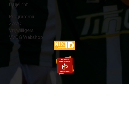
Uitgelicht
Programma
ZAVO
Vrijwilligers
VVOG Webshop