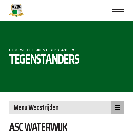
Skip
to
the
content
HOME
WEDSTRIJDEN
TEGENSTANDERS
TEGENSTANDERS
Menu Wedstrijden
ASC WATERWIJK