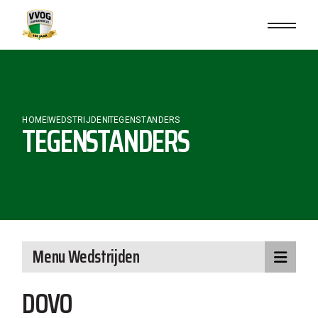
Skip
to
the
content
HOME
WEDSTRIJDEN
TEGENSTANDERS
TEGENSTANDERS
Menu Wedstrijden
DOVO