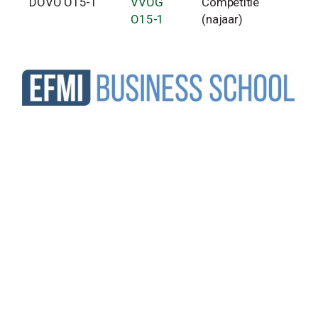
DOVO O15-1
VVOG
Competitie
O15-1
(najaar)