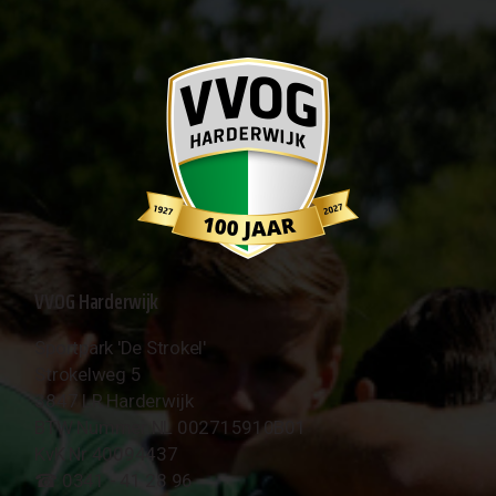
VVOG Harderwijk
Sportpark 'De Strokel'
Strokelweg 5
3847 LR Harderwijk
BTW Nummer NL 002715910B01
KvK Nr 40094437
☎︎ 0341 - 41 28 96