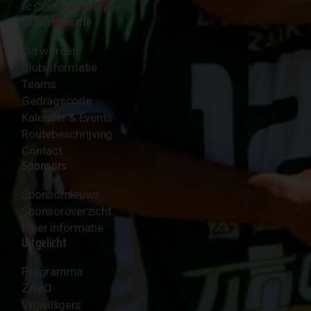
✉︎
Contactformulier
Clubinformatie
Lid worden
Clubinformatie
Teams
Gedragscode
Kalender & Events
Routebeschrijving
Contact
Sponsors
Sponsornieuws
Sponsoroverzicht
Meer informatie
Uitgelicht
Programma
ZAVO
Vrijwilligers