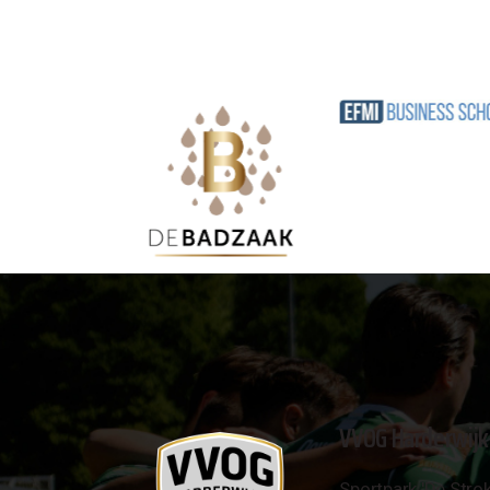
VVOG Harderwijk
Sportpark 'De Strok