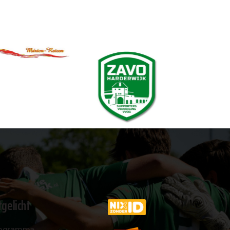
tgelicht
ogramma