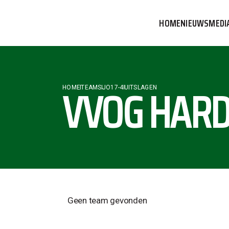
HOME
NIEUWS
MEDI
VVOG T
PERSBE
VVOG HARD
HOME
TEAMS
JO17-4
UITSLAGEN
COMMUN
Geen team gevonden