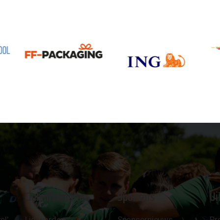
Clubinformatie
Sponsors
Ui
el'
Lid worden
Sponsornieuws
Pr