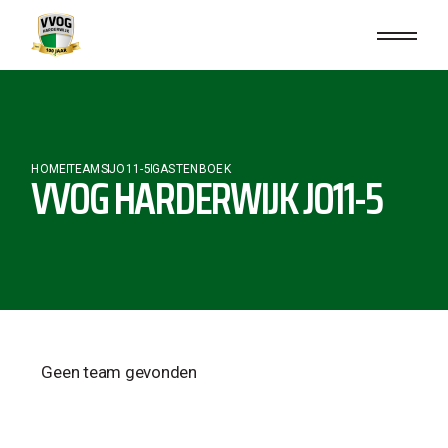
HOME
TEAMS
JO11-5
GASTENBOEK
VVOG HARDERWIJK JO11-5
Geen team gevonden