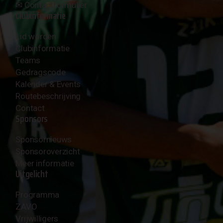
✉︎
Contactformulier
Clubinformatie
Lid worden
Clubinformatie
Teams
Gedragscode
Kalender & Events
Routebeschrijving
Contact
Sponsors
Sponsornieuws
Sponsoroverzicht
Meer informatie
Uitgelicht
Programma
ZAVO
Vrijwilligers