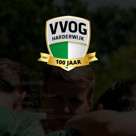
VVOG Harderwijk
Sportpark 'De Strokel'
Strokelweg 5
3847 LR Harderwijk
BTW Nummer NL 002715910B01
KvK Nr 40094437
☎︎ 0341 - 41 28 96