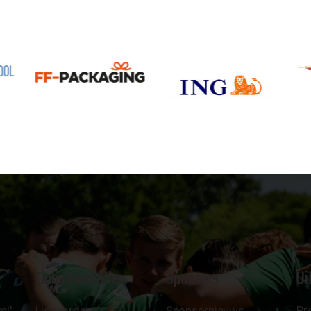
Clubinformatie
Sponsors
Ui
el'
Lid worden
Sponsornieuws
Pr