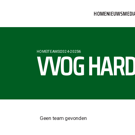
HOME
NIEUWS
MEDI
VVOG T
PERSBE
VVOG HARD
HOME
TEAMS
2024-2025
6
COMMUN
Geen team gevonden