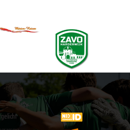
tgelicht
ogramma