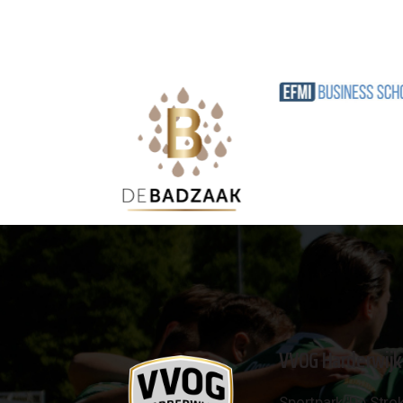
VVOG Harderwijk
Sportpark 'De Strok