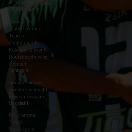
✉︎
Contactformulier
Clubinformatie
Lid worden
Clubinformatie
Teams
Gedragscode
Kalender & Events
Routebeschrijving
Contact
Sponsors
Sponsornieuws
Sponsoroverzicht
Meer informatie
Uitgelicht
Programma
ZAVO
Vrijwilligers