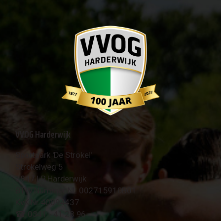
VVOG Harderwijk
Sportpark 'De Strokel'
Strokelweg 5
3847 LR Harderwijk
BTW Nummer NL 002715910B01
KvK Nr 40094437
☎︎ 0341 - 41 28 96