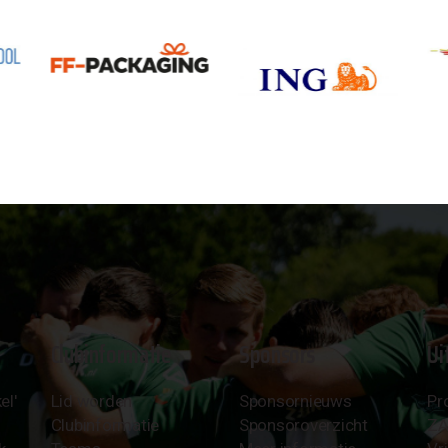
Clubinformatie
Sponsors
Ui
el'
Lid worden
Sponsornieuws
Pr
Clubinformatie
Sponsoroverzicht
Z