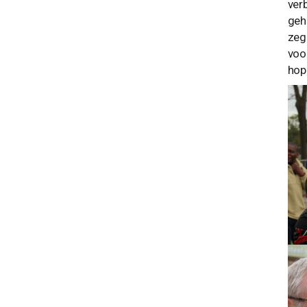
ver
geh
zeg
voor
hop