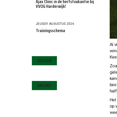
Ajax Clinic in de herfstvakantie bij
VVOG Harderwijk!
JEUGD
1 AUGUSTUS 2026
Trainingsschema
Al 
win
Kee
ZOEKEN
Zoa
gel
kan
ARCHIEF
bes
half
Het
op 
wee