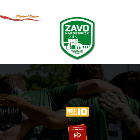
tgelicht
ogramma
AVO