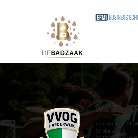
VVOG Harderwijk
Sportpark 'De Strok
Strokelweg 5