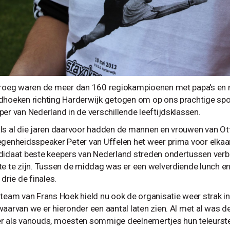
vroeg waren de meer dan 160 regiokampioenen met papa's en ma
dhoeken richting Harderwijk getogen om op ons prachtige sport
per van Nederland in de verschillende leeftijdsklassen.
ls al die jaren daarvoor hadden de mannen en vrouwen van Ot
egenheidsspeaker Peter van Uffelen het weer prima voor elkaar
didaat beste keepers van Nederland streden ondertussen verb
te te zijn. Tussen de middag was er een welverdiende lunch
 drie de finales.
 team van Frans Hoek hield nu ook de organisatie weer strak in
waarvan we er hieronder een aantal laten zien. Al met al wa
r als vanouds, moesten sommige deelnemertjes hun teleurstelli