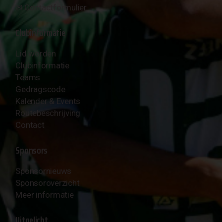
✉︎
Contactformulier
Clubinformatie
Lid worden
Clubinformatie
Teams
Gedragscode
Kalender & Events
Routebeschrijving
Contact
Sponsors
Sponsornieuws
Sponsoroverzicht
Meer informatie
Uitgelicht