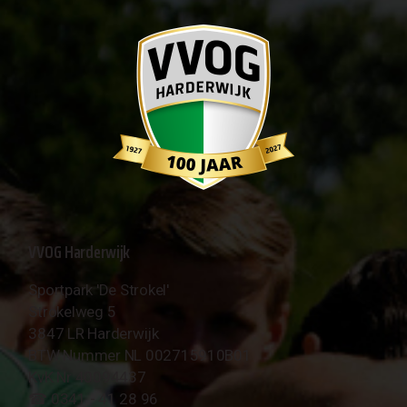
VVOG Harderwijk
Sportpark 'De Strokel'
Strokelweg 5
3847 LR Harderwijk
BTW Nummer NL 002715910B01
KvK Nr 40094437
☎︎ 0341 - 41 28 96