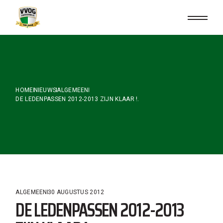
Skip
to
the
content
HOME
NIEUWS
ALGEMEEN
DE LEDENPASSEN 2012-2013 ZIJN KLAAR !.
ALGEMEEN
30 AUGUSTUS 2012
DE LEDENPASSEN 2012-2013