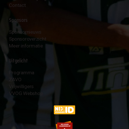
Contact
Sponsors
Sponsornieuws
Sponsoroverzicht
Meer informatie
Uitgelicht
Programma
ZAVO
Vrijwilligers
VVOG Webshop