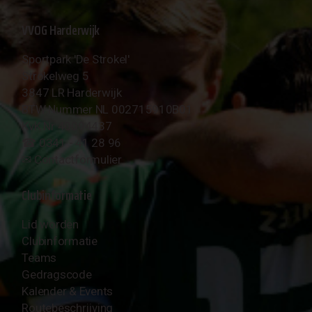
VVOG Harderwijk
Sportpark 'De Strokel'
Strokelweg 5
3847 LR Harderwijk
BTW Nummer NL 002715910B01
KvK Nr 40094437
☎︎ 0341 - 41 28 96
✉︎
Contactformulier
Clubinformatie
Lid worden
Clubinformatie
Teams
Gedragscode
Kalender & Events
Routebeschrijving