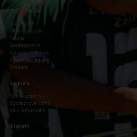
Clubinformatie
Lid worden
Clubinformatie
Teams
Gedragscode
Kalender & Events
Routebeschrijving
Contact
Sponsors
Sponsornieuws
Sponsoroverzicht
Meer informatie
Uitgelicht