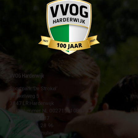
VVOG Harderwijk
Sportpark 'De Strokel'
Strokelweg 5
3847 LR Harderwijk
BTW Nummer NL 002715910B01
KvK Nr 40094437
☎︎ 0341 - 41 28 96
✉︎
Contactformulier