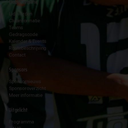
Clubinformatie
Lid worden
Clubinformatie
Teams
Gedragscode
Kalender & Events
Routebeschrijving
Contact
Sponsors
Sponsornieuws
Sponsoroverzicht
Meer informatie
Uitgelicht
Programma