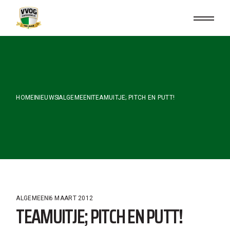
Skip
to
the
content
HOME
NIEUWS
ALGEMEEN
TEAMUITJE; PITCH EN PUTT!
ALGEMEEN
6 MAART 2012
TEAMUITJE; PITCH EN PUTT!