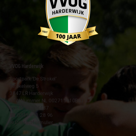
VVOG Harderwijk
Sportpark 'De Strokel'
Strokelweg 5
3847 LR Harderwijk
BTW Nummer NL 002715910B01
KvK Nr 40094437
☎︎ 0341 - 41 28 96
✉︎
Contactformulier