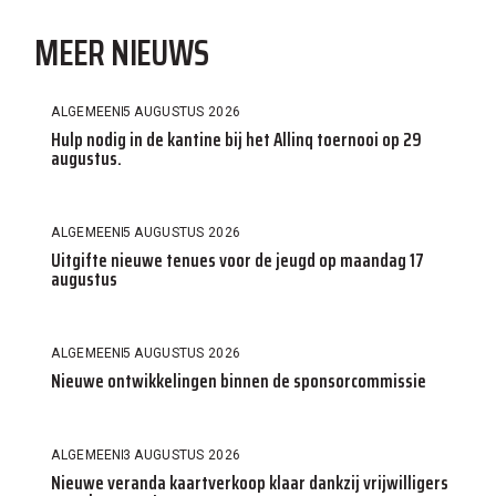
MEER NIEUWS
ALGEMEEN
5 AUGUSTUS 2026
Hulp nodig in de kantine bij het Allinq toernooi op 29
augustus.
ALGEMEEN
5 AUGUSTUS 2026
Uitgifte nieuwe tenues voor de jeugd op maandag 17
augustus
ALGEMEEN
5 AUGUSTUS 2026
Nieuwe ontwikkelingen binnen de sponsorcommissie
ALGEMEEN
3 AUGUSTUS 2026
Nieuwe veranda kaartverkoop klaar dankzij vrijwilligers