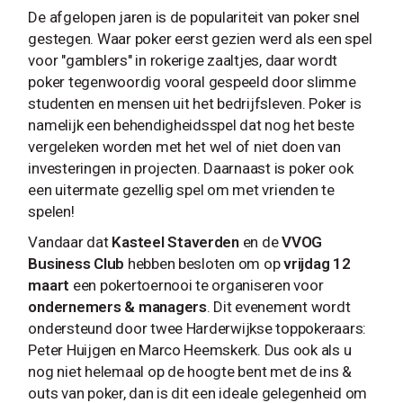
De afgelopen jaren is de populariteit van poker snel
gestegen. Waar poker eerst gezien werd als een spel
voor "gamblers" in rokerige zaaltjes, daar wordt
poker tegenwoordig vooral gespeeld door slimme
studenten en mensen uit het bedrijfsleven. Poker is
namelijk een behendigheidsspel dat nog het beste
vergeleken worden met het wel of niet doen van
investeringen in projecten. Daarnaast is poker ook
een uitermate gezellig spel om met vrienden te
spelen!
Vandaar dat
Kasteel Staverden
en de
VVOG
Business Club
hebben besloten om op
vrijdag 12
maart
een pokertoernooi te organiseren voor
ondernemers & managers
. Dit evenement wordt
ondersteund door twee Harderwijkse toppokeraars:
Peter Huijgen en Marco Heemskerk. Dus ook als u
nog niet helemaal op de hoogte bent met de ins &
outs van poker, dan is dit een ideale gelegenheid om