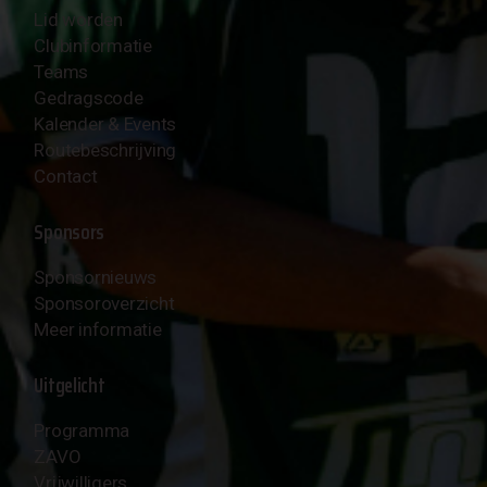
Lid worden
Clubinformatie
Teams
Gedragscode
Kalender & Events
Routebeschrijving
Contact
Sponsors
Sponsornieuws
Sponsoroverzicht
Meer informatie
Uitgelicht
Programma
ZAVO
Vrijwilligers