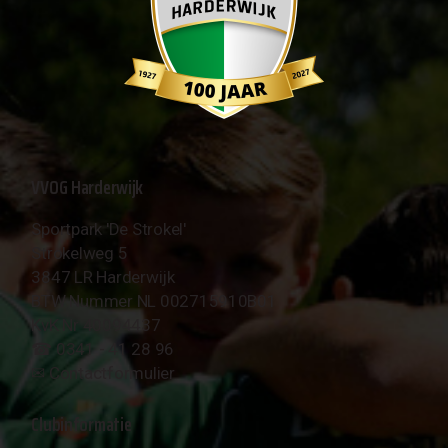
VVOG Harderwijk
Sportpark 'De Strokel'
Strokelweg 5
3847 LR Harderwijk
BTW Nummer NL 002715910B01
KvK Nr 40094437
☎︎ 0341 - 41 28 96
✉︎
Contactformulier
Clubinformatie