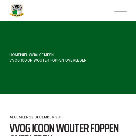
Skip
to
the
content
HOME
NIEUWS
ALGEMEEN
VVOG ICOON WOUTER FOPPEN OVERLEDEN
ALGEMEEN
22 DECEMBER 2011
VVOG ICOON WOUTER FOPPEN