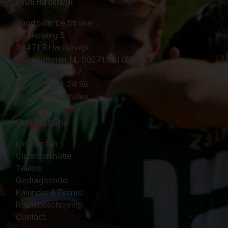
VVOG Harderwijk
Sportpark 'De Strokel'
Strokelweg 5
3847 LR Harderwijk
BTW Nummer NL 002715910B01
KvK Nr 40094437
☎︎ 0341 - 41 28 96
✉︎
Contactformulier
Clubinformatie
Lid worden
Clubinformatie
Teams
Gedragscode
Kalender & Events
Routebeschrijving
Contact