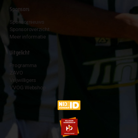
Sponsors
Sponsornieuws
Sponsoroverzicht
Meer informatie
Uitgelicht
Programma
ZAVO
Vrijwilligers
VVOG Webshop