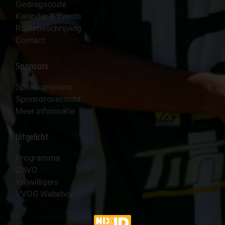
Gedragscode
Kalender & Events
Routebeschrijving
Contact
Sponsors
Sponsornieuws
Sponsoroverzicht
Meer informatie
Uitgelicht
Programma
ZAVO
Vrijwilligers
VVOG Webshop