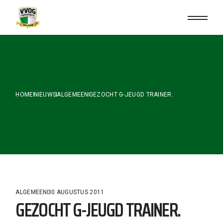
Skip
to
the
content
HOME
NIEUWS
ALGEMEEN
GEZOCHT G-JEUGD TRAINER.
ALGEMEEN
30 AUGUSTUS 2011
GEZOCHT G-JEUGD TRAINER.