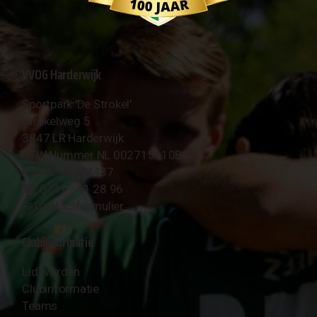
VVOG Harderwijk
Sportpark 'De Strokel'
Strokelweg 5
3847 LR Harderwijk
BTW Nummer NL 002715910B01
KvK Nr 40094437
☎︎ 0341 - 41 28 96
✉︎
Contactformulier
Clubinformatie
Lid worden
Clubinformatie
Teams