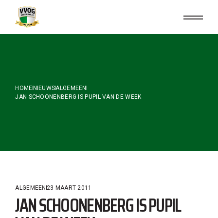
Skip
to
the
content
HOME
NIEUWS
ALGEMEEN
JAN SCHOONENBERG IS PUPIL VAN DE WEEK
ALGEMEEN
23 MAART 2011
JAN SCHOONENBERG IS PUPIL