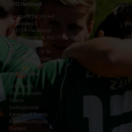
VVOG Harderwijk
Sportpark 'De Strokel'
Strokelweg 5
3847 LR Harderwijk
BTW Nummer NL 002715910B01
KvK Nr 40094437
☎︎ 0341 - 41 28 96
✉︎
Contactformulier
Clubinformatie
Lid worden
Clubinformatie
Teams
Gedragscode
Kalender & Events
Routebeschrijving
Contact