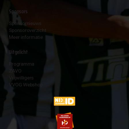
Sponsors
Sponsornieuws
Sponsoroverzicht
Meer informatie
Uitgelicht
Programma
ZAVO
Vrijwilligers
VVOG Webshop