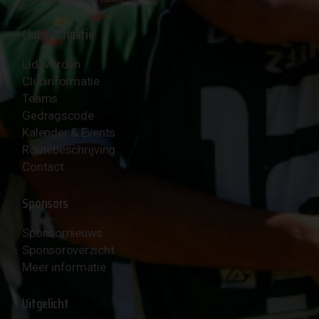
Clubinformatie
Lid worden
Clubinformatie
Teams
Gedragscode
Kalender & Events
Routebeschrijving
Contact
Sponsors
Sponsornieuws
Sponsoroverzicht
Meer informatie
Uitgelicht