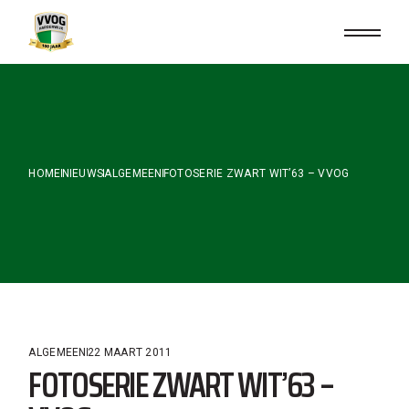
Skip
to
the
content
HOME
NIEUWS
ALGEMEEN
FOTOSERIE ZWART WIT’63 – VVOG
ALGEMEEN
22 MAART 2011
FOTOSERIE ZWART WIT’63 –