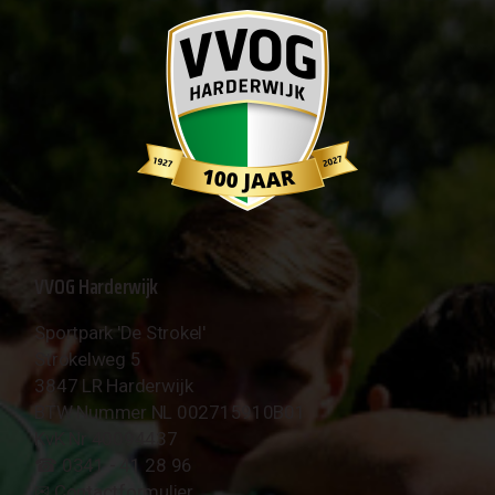
VVOG Harderwijk
Sportpark 'De Strokel'
Strokelweg 5
3847 LR Harderwijk
BTW Nummer NL 002715910B01
KvK Nr 40094437
☎︎ 0341 - 41 28 96
✉︎
Contactformulier