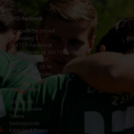
VVOG Harderwijk
Sportpark 'De Strokel'
Strokelweg 5
3847 LR Harderwijk
BTW Nummer NL 002715910B01
KvK Nr 40094437
☎︎ 0341 - 41 28 96
✉︎
Contactformulier
Clubinformatie
Lid worden
Clubinformatie
Teams
Gedragscode
Kalender & Events