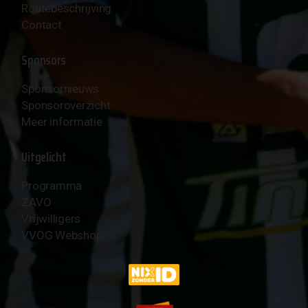
Routebeschrijving
Contact
Sponsors
Sponsornieuws
Sponsoroverzicht
Meer informatie
Uitgelicht
Programma
ZAVO
Vrijwilligers
VVOG Webshop