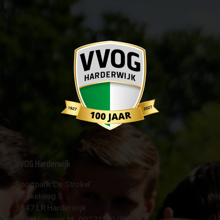
VVOG Harderwijk
Sportpark 'De Strokel'
Strokelweg 5
3847 LR Harderwijk
BTW Nummer NL 002715910B01