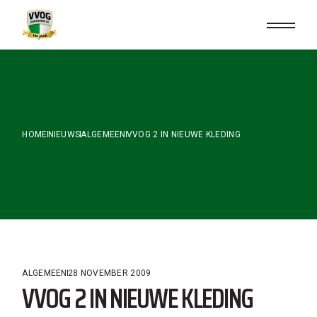
Skip
to
the
content
HOME
NIEUWS
ALGEMEEN
VVOG 2 IN NIEUWE KLEDING
ALGEMEEN
28 NOVEMBER 2009
VVOG 2 IN NIEUWE KLEDING