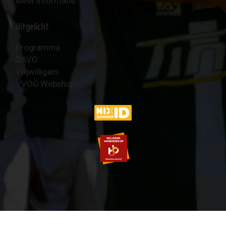
Meer informatie
Uitgelicht
Programma
ZAVO
Vrijwilligers
VVOG Webshop