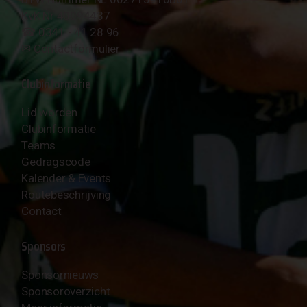
KvK Nr 40094437
☎︎ 0341 - 41 28 96
✉︎
Contactformulier
Clubinformatie
Lid worden
Clubinformatie
Teams
Gedragscode
Kalender & Events
Routebeschrijving
Contact
Sponsors
Sponsornieuws
Sponsoroverzicht